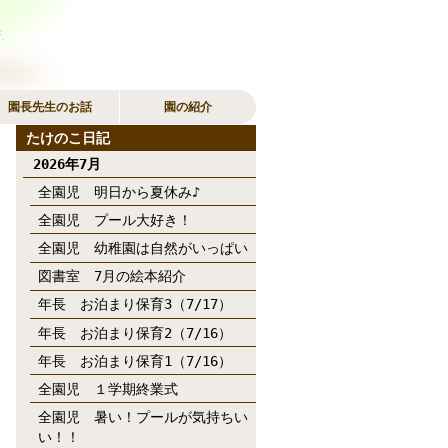
園長先生のお話
園の紹介
たけのこ日記
2026年7月
全園児 明日から夏休み♪
全園児 プール大好き！
全園児 幼稚園は自然がいっぱい
図書室 7月の絵本紹介
年長 お泊まり保育3（7/17）
年長 お泊まり保育2（7/16）
年長 お泊まり保育1（7/16）
全園児 １学期終業式
全園児 暑い！プールが気持ちい
い！！