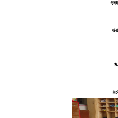
毎朝
提
丸
自