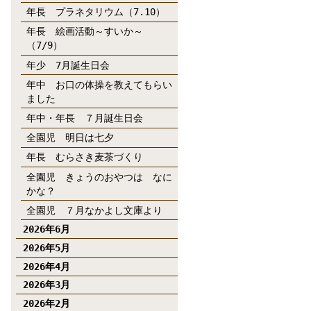
年長 プラネタリウム（7.10）
年長 絵画活動～すいか～
（7/9）
年少 7月誕生日会
年中 お口の体操を教えてもらい
ました
年中・年長 ７月誕生日会
全園児 明日は七夕
年長 むらさき麦茶づくり
全園児 きょうのおやつは なに
かな？
全園児 ７月なかよし文庫より
2026年6月
2026年5月
2026年4月
2026年3月
2026年2月