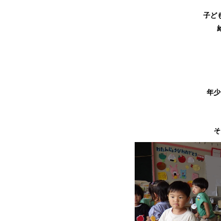
子ど
年少
そ