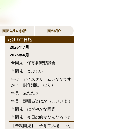
園長先生のお話
園の紹介
たけのこ日記
2026年7月
2026年6月
全園児 保育参観懇談会
全園児 まぶしい！
年少 アイスクリームいかがです
か？（製作活動：のり）
年長 麦たたき
年長 頑張る姿はかっこいいよ！
全園児 にぎやかな園庭
全園児 今日の給食なんだろう♪
【未就園児】 子育て広場『いな