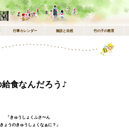
年
行事カレンダー
施設と自然
竹の子の教育
の給食なんだろう♪
「きゅうしょくふさ〜ん
きょうのきゅうしょくなぁに？」