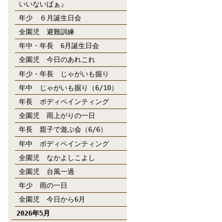
いいないばぁ』
年少 ６月誕生日会
全園児 避難訓練
年中・年長 6月誕生日会
全園児 今日のあれこれ
年少・年長 じゃがいも掘り
年中 じゃがいも掘り（6/10）
年長 ボディペインティング
全園児 雨上がりの一日
年長 親子で遊ぶ会（6/6）
年中 ボディペインティング
全園児 なかよしこよし
全園児 台風一過
年少 雨の一日
全園児 今日から6月
2026年5月