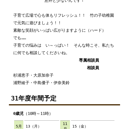
意外と少ないんです！
子育て広場で心も体もリフレッシュ！！ 竹の子幼稚園
で元気に遊びましょう！！
素敵な笑顔がいっばい広がりますように（ハード）
でも……
子育ての悩みは い～っぱい！ そんな時こそ、私たち
に何でも相談してくださいね。
専属相談員
相談員
杉浦恵子・大原加奈子
浦野綾子・中島優子・伊奈美鈴
31年度年間予定
0歳児
（10時～11時）
11
5月
13（月）
15（金）
月